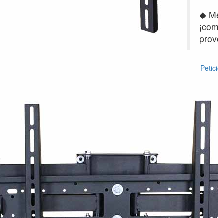
◆ Me
¡com
prov
Petici