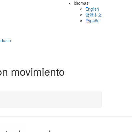
Idiomas
English
繁體中文
Español
oducto
on movimiento