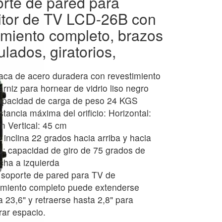
rte de pared para
tor de TV LCD-26B con
miento completo, brazos
ulados, giratorios,
aca de acero duradera con revestimiento
arniz para hornear de vidrio liso negro
pacidad de carga de peso 24 KGS
stancia máxima del orificio: Horizontal:
m Vertical: 45 cm
 inclina 22 grados hacia arriba y hacia
o; capacidad de giro de 75 grados de
cha a izquierda
 soporte de pared para TV de
miento completo puede extenderse
a 23,6" y retraerse hasta 2,8" para
rar espacio.