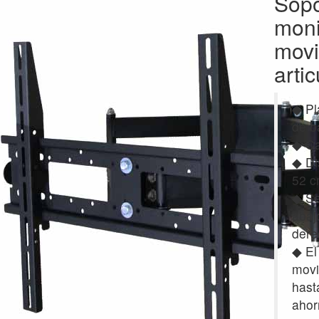
Sopo
moni
movi
artic
◆ Pl
de b
◆ Ca
◆ Di
52 c
◆ Se
abaj
dere
◆ El
movi
hast
ahor