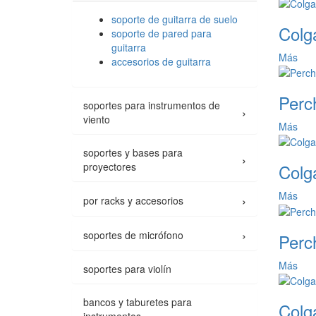
soporte de guitarra de suelo
Colg
soporte de pared para
guitarra
Más
accesorios de guitarra
Perc
soportes para instrumentos de
›
viento
Más
soportes y bases para
›
Colg
proyectores
Más
›
por racks y accesorios
›
soportes de micrófono
Perc
Más
soportes para violín
bancos y taburetes para
Colg