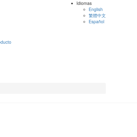
Idiomas
English
繁體中文
Español
oducto