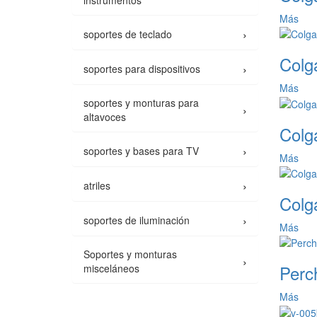
instrumentos
Más
›
soportes de teclado
Colg
›
soportes para dispositivos
Más
soportes y monturas para
›
altavoces
Colg
›
soportes y bases para TV
Más
›
atriles
Colg
›
soportes de iluminación
Más
Soportes y monturas
›
Perc
misceláneos
Más