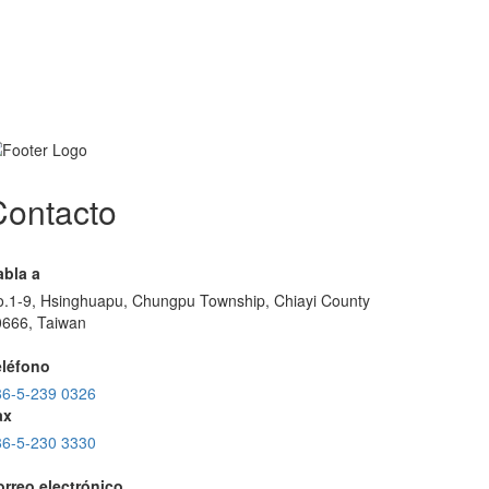
Contacto
abla a
.1-9, Hsinghuapu, Chungpu Township, Chiayi County
0666, Taiwan
eléfono
86-5-239 0326
ax
86-5-230 3330
orreo electrónico