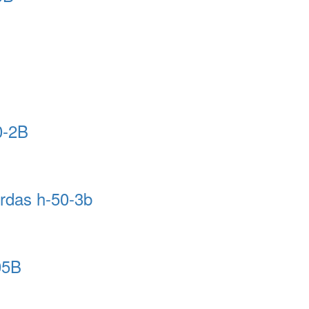
0-2B
erdas h-50-3b
05B