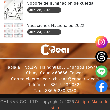
Soporte de iluminación de cuerda
Jun 28, 2022
Vacaciones Nacionales 2022
Jun 24, 2022
Habla a：No.1-9, Hsinghuapu, Chungpu Township,
Chiayi County 60666, Taiwan
Correo electrónico：
chi-nan@cnbeartw.com
Teléfono：
886-5-239 0326
Fax：886-5-230 3330
CHI NAN CO., LTD. copyright © 2026
Atteipo.
Mapa del
sitio