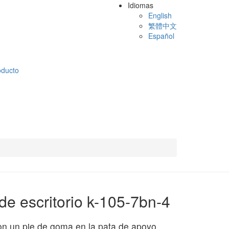
Idiomas
English
繁體中文
Español
oducto
l de escritorio k-105-7bn-4
n un pie de goma en la pata de apoyo