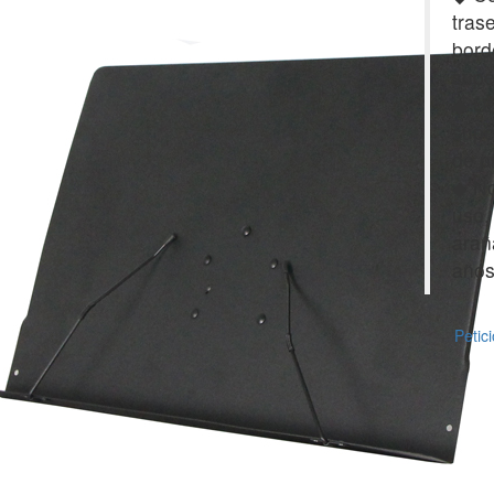
tras
bord
supe
◆ Uti
supe
de p
◆ No
uso, 
arañ
años
Petici