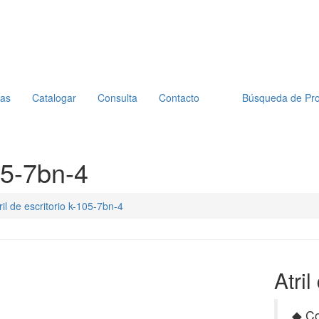
ias
Catalogar
Consulta
Contacto
Búsqueda de Pr
105-7bn-4
ril de escritorio k-105-7bn-4
Atri
◆ Co