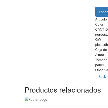
Espec
Artículo 
Color
CANTID
noroest
GW
pies cúb
Caja de 
Altura
Tamaño 
panel
Observa
Back
Productos relacionados