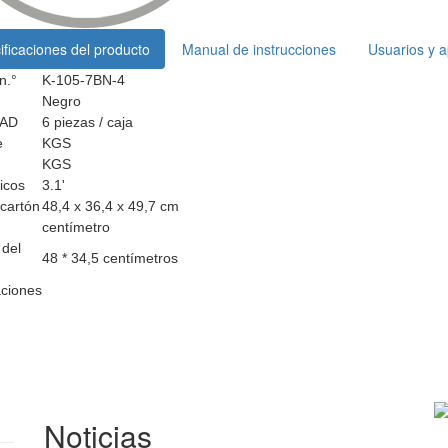
ificaciones del producto
Manual de instrucciones
Usuarios y a
n.°
K-105-7BN-4
Negro
AD
6 piezas / caja
e
KGS
KGS
icos
3.1'
cartón
48,4 x 36,4 x 49,7 cm
centímetro
del
48 * 34,5 centímetros
ciones
Noticias