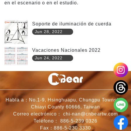
en el escenario o en el estudio.
Soporte de iluminación de cuerda
Jun 28, 2022
Vacaciones Nacionales 2022
Jun 24, 2022
Habla a：No.1-9, Hsinghuapu, Chungpu Township,
Chiayi County 60666, Taiwan
Correo electrónico：
chi-nan@cnbeartw.com
Teléfono：
886-5-239 0326
Fax：886-5-230 3330