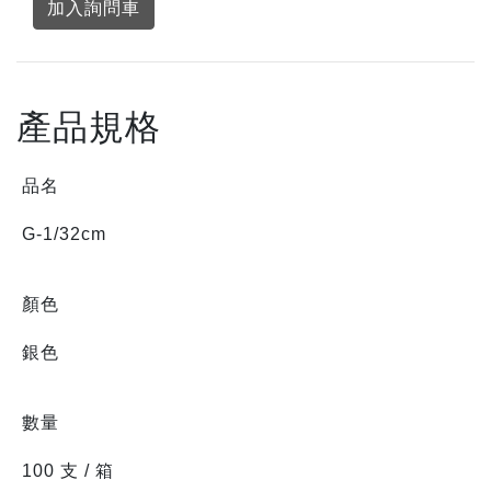
加入詢問車
產品規格
品名
G-1/32cm
顏色
銀色
數量
100 支 / 箱