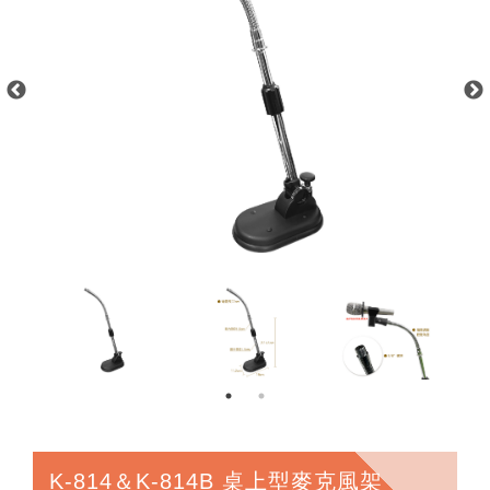
K-814＆K-814B 桌上型麥克風架