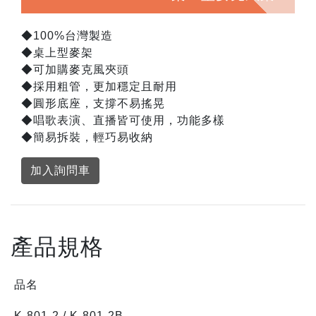
◆100%台灣製造
◆桌上型麥架
◆可加購麥克風夾頭
◆採用粗管，更加穩定且耐用
◆圓形底座，支撐不易搖晃
◆唱歌表演、直播皆可使用，功能多樣
◆簡易拆裝，輕巧易收納
加入詢問車
產品規格
品名
K-801-2 / K-801-2B