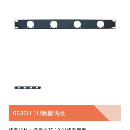
6636U 1U機櫃隔板