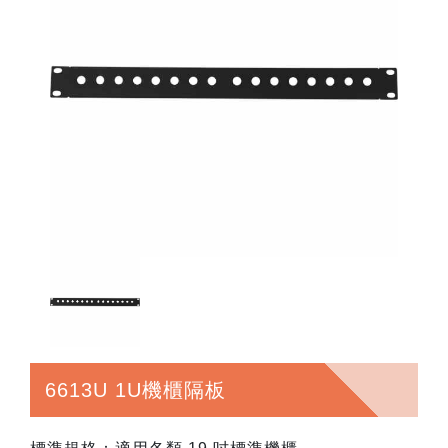
6613U 1U機櫃隔板