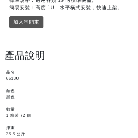
標準規格：適用各類 19 吋標準機櫃。
簡易安裝：高度 1U，水平橫式安裝，快速上架。
加入詢問車
產品說明
品名
6613U
顏色
黑色
數量
1 箱裝 72 個
淨重
23.3 公斤