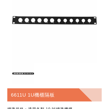
6611U 1U機櫃隔板