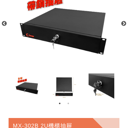
MX-302B 2U機櫃抽屜