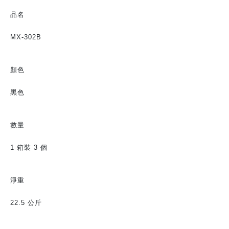
品名
MX-302B
顏色
黑色
數量
1 箱裝 3 個
淨重
22.5 公斤