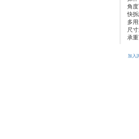
角度
快拆
多用
尺寸
承重
加入