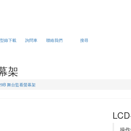
型錄下載
詢問車
聯絡我們
搜尋
螢幕架
-29B 舞台監看螢幕架
LC
操作