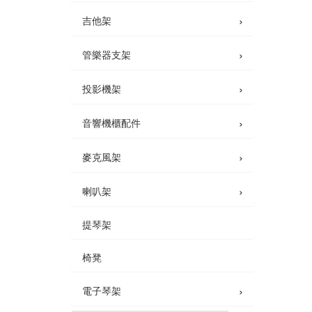
›
吉他架
›
管樂器支架
›
投影機架
›
音響機櫃配件
›
麥克風架
›
喇叭架
提琴架
椅凳
›
電子琴架