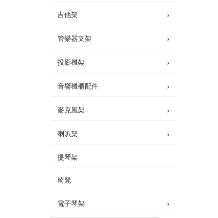
›
吉他架
›
管樂器支架
›
投影機架
›
音響機櫃配件
›
麥克風架
›
喇叭架
提琴架
椅凳
›
電子琴架