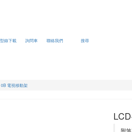
型錄下載
詢問車
聯絡我們
搜尋
-10B 電視移動架
LC
附煞