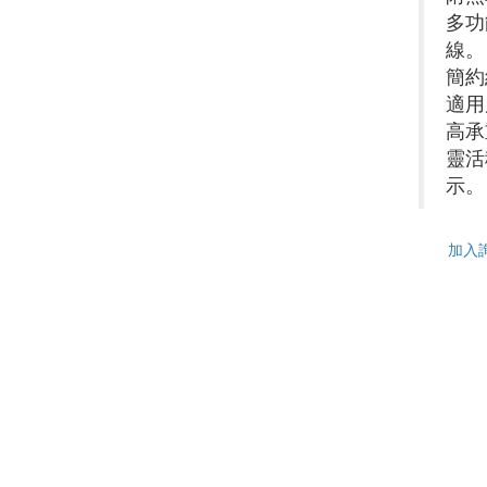
多功
線。
簡約
適用
高承
靈活
示。
加入