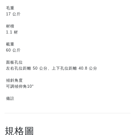
毛重
17 公斤
材積
1.1 材
載重
60 公斤
面板孔位
左右孔位距離 50 公分、上下孔位距離 40.8 公分
傾斜角度
可調傾仰角10°
備註
規格圖