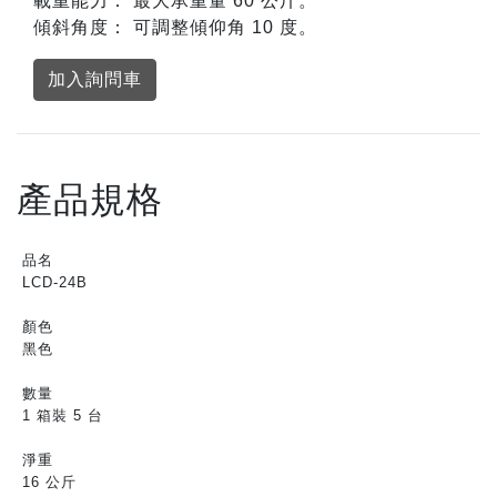
載重能力： 最大承重量 60 公斤。
傾斜角度： 可調整傾仰角 10 度。
加入詢問車
產品規格
品名
LCD-24B
顏色
黑色
數量
1 箱裝 5 台
淨重
16 公斤