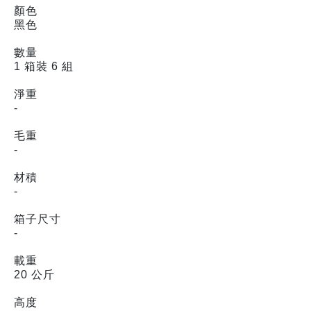
顏色
黑色
數量
1 箱裝 6 組
淨重
-
毛重
-
材積
-
箱子尺寸
-
載重
20 公斤
高度