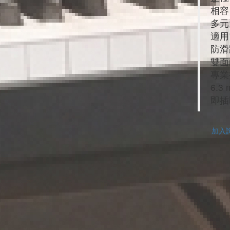
相容
多元
適用
防滑
雙面
專業
6.
即插
加入