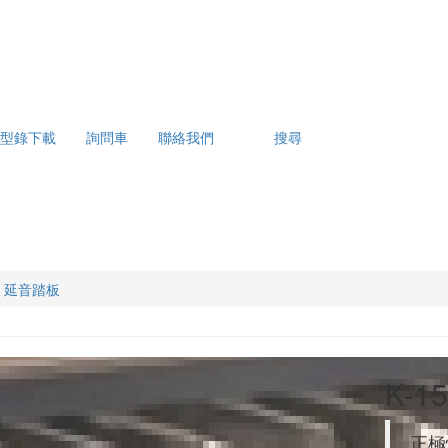
型錄下載
詢問車
聯絡我們
搜尋
50 延音踏板
K-1
正極