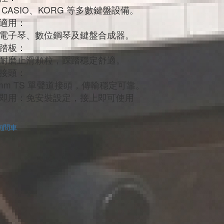
 CASIO、KORG 等多數鍵盤設備。
適用：
電子琴、數位鋼琴及鍵盤合成器。
踏板：
耐磨止滑顆粒，踩踏穩定舒適。
接頭：
3 mm TS 單聲道接頭，傳輸穩定可靠。
即用：免安裝設定，接上即可使用
詢問車