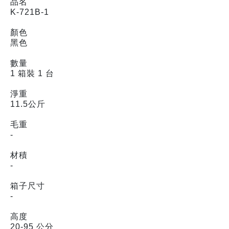
品名
K-721B-1
顏色
黑色
數量
1 箱裝 1 台
淨重
11.5公斤
毛重
-
材積
-
箱子尺寸
-
高度
20-95 公分