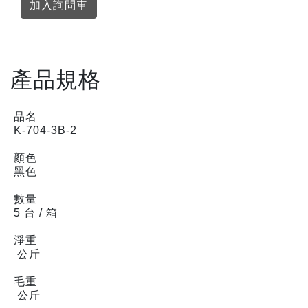
加入詢問車
產品規格
品名
K-704-3B-2
顏色
黑色
數量
5 台 / 箱
淨重
公斤
毛重
公斤