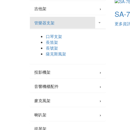
›
吉他架
SA-
管樂器支架
更多資
›
口琴支架
長笛架
長號架
薩克斯風架
›
投影機架
›
音響機櫃配件
›
麥克風架
›
喇叭架
提琴架