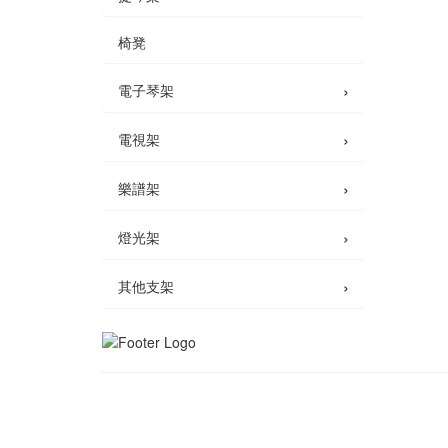
椅凳
›
電子琴架
›
電視架
›
樂譜架
›
燈光架
›
其他支架