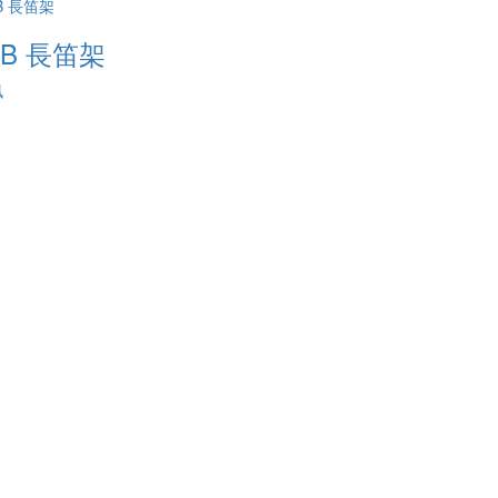
7B 長笛架
訊