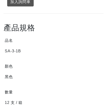
加入詢問車
產品規格
品名
SA-3-1B
顏色
黑色
數量
12 支 / 箱