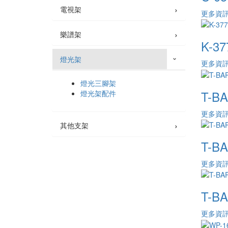
›
電視架
更多資
›
樂譜架
K-3
燈光架
›
更多資
燈光三腳架
T-B
燈光架配件
更多資
›
其他支架
T-B
更多資
T-B
更多資