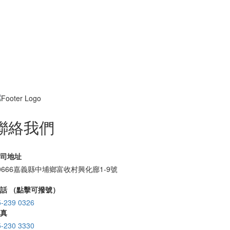
聯絡我們
司地址
0666嘉義縣中埔鄉富收村興化廍1-9號
話 （點擊可撥號）
5-239 0326
真
5-230 3330