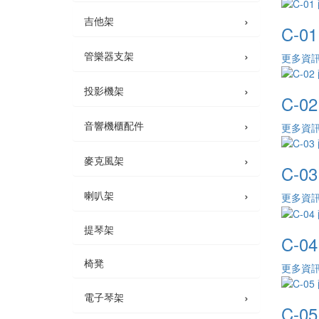
›
吉他架
C-0
›
管樂器支架
更多資
›
投影機架
C-0
›
音響機櫃配件
更多資
›
麥克風架
C-0
›
喇叭架
更多資
提琴架
C-0
椅凳
更多資
›
電子琴架
C-0