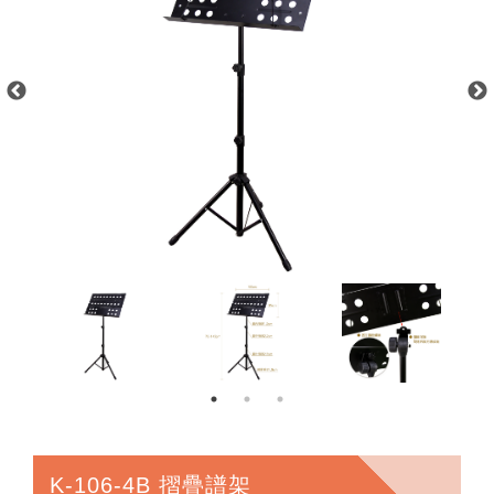
K-106-4B 摺疊譜架