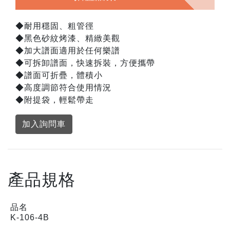
◆耐用穩固、粗管徑
◆黑色砂紋烤漆、精緻美觀
◆加大譜面適用於任何樂譜
◆可拆卸譜面，快速拆裝，方便攜帶
◆譜面可折疊，體積小
◆高度調節符合使用情況
◆附提袋，輕鬆帶走
加入詢問車
產品規格
品名
K-106-4B