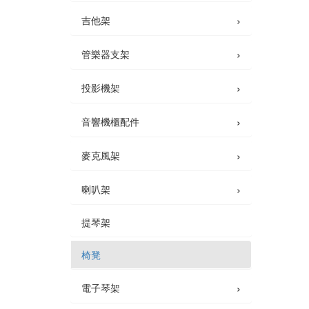
›
吉他架
›
管樂器支架
›
投影機架
›
音響機櫃配件
›
麥克風架
›
喇叭架
提琴架
椅凳
›
電子琴架