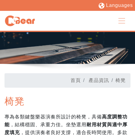
Languages
首頁
產品資訊
椅凳
椅凳
專為各類鍵盤樂器演奏所設計的椅凳，具備
高度調整功
能
，結構穩固、承重力佳。坐墊選用
耐用材質與適中厚
度填充
，提供演奏者良好支撐，適合長時間使用。多款