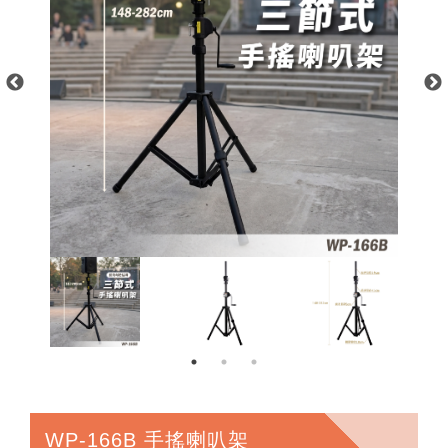
WP-166B 手搖喇叭架