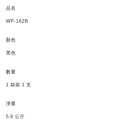
品名
WP-162B
顏色
黑色
數量
1 箱裝 1 支
淨重
5.6 公斤