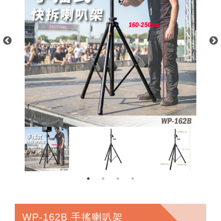
WP-162B 手搖喇叭架