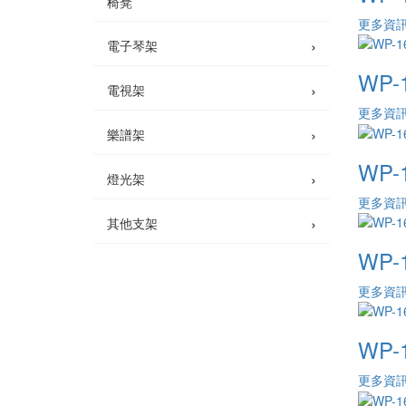
椅凳
更多資
›
電子琴架
WP-
›
電視架
更多資
›
樂譜架
WP-
›
燈光架
更多資
›
其他支架
WP-
更多資
WP
更多資