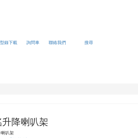
型錄下載
詢問車
聯絡我們
搜尋
搖升降喇叭架
降喇叭架