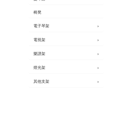
椅凳
›
電子琴架
›
電視架
›
樂譜架
›
燈光架
›
其他支架