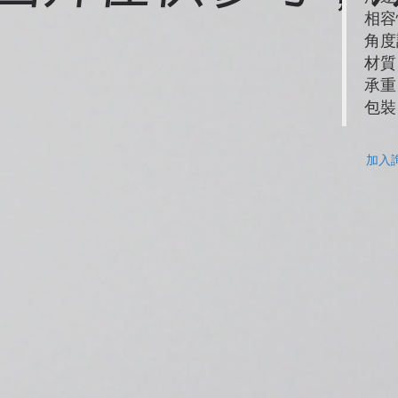
相容
角度
材質
承重
包裝
加入