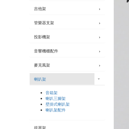
›
吉他架
›
管樂器支架
›
投影機架
›
音響機櫃配件
›
麥克風架
喇叭架
›
音箱架
喇叭三腳架
壁掛式喇叭架
喇叭架配件
提琴架