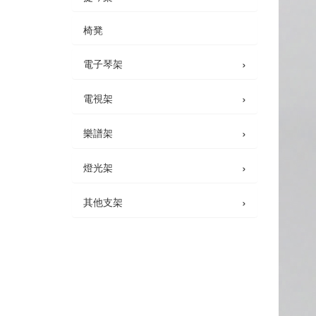
椅凳
›
電子琴架
›
電視架
›
樂譜架
›
燈光架
›
其他支架