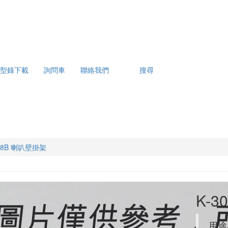
型錄下載
詢問車
聯絡我們
搜尋
008B 喇叭壁掛架
K-
用途