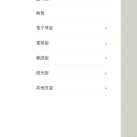
椅凳
›
電子琴架
›
電視架
›
樂譜架
›
燈光架
›
其他支架