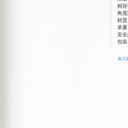
相容
角度
材質
承重
安全
包裝
加入