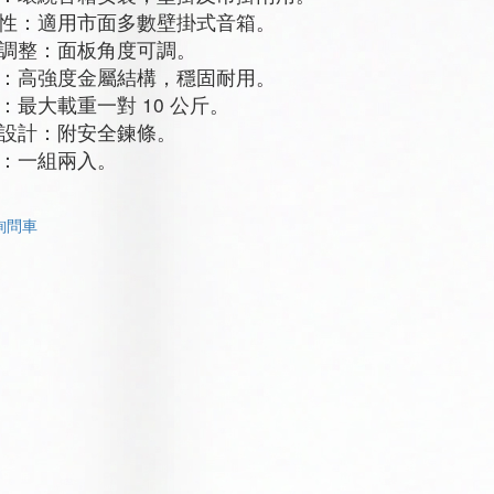
性：適用市面多數壁掛式音箱。
調整：面板角度可調。
：高強度金屬結構，穩固耐用。
：最大載重一對 10 公斤。
設計：附安全鍊條。
：一組兩入。
詢問車