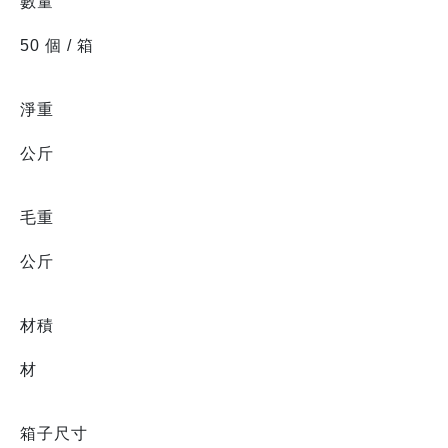
數量
50 個 / 箱
淨重
公斤
毛重
公斤
材積
材
箱子尺寸