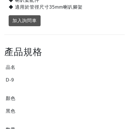
◆ 喇叭架配件
◆ 適用於管徑尺寸35mm喇叭腳架
加入詢問車
產品規格
品名
D-9
顏色
黑色