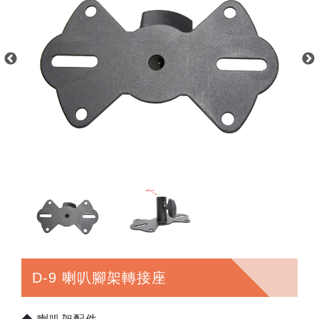
D-9 喇叭腳架轉接座