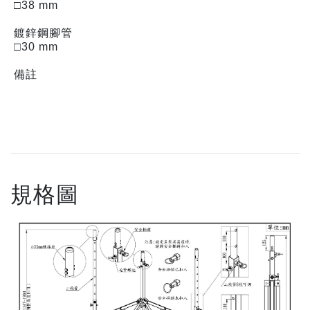
□38 mm
鍍鋅鋼腳管
□30 mm
備註
規格圖