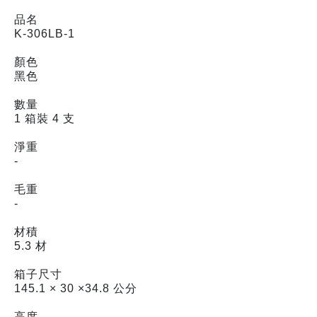
品名
K-306LB-1
顏色
黑色
數量
1 箱裝 4 支
淨重
-
毛重
-
材積
5.3 材
箱子尺寸
145.1 × 30 ×34.8 公分
高度