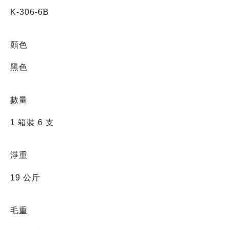
K-306-6B
顏色
黑色
數量
1 箱裝 6 支
淨重
19 公斤
毛重