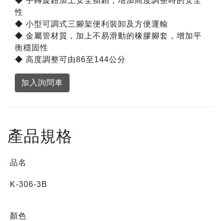
◆ 手轉旋鈕加上安全插銷，增加高度調整時的安全
性
◆ 小型可調式三腳架便利裝卸及方便運輸
◆ 金屬管材質，加上不易滑動的橡膠腳套，增加平
衡穩固性
◆ 高度調整可由86至144公分
加入詢問車
產品規格
品名
K-306-3B
顏色