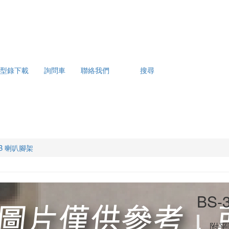
型錄下載
詢問車
聯絡我們
搜尋
5B 喇叭腳架
BS-
附平