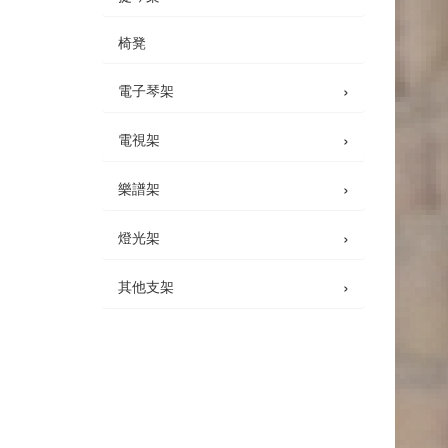
椅凳
›
電子琴架
›
電視架
›
樂譜架
›
燈光架
›
其他支架