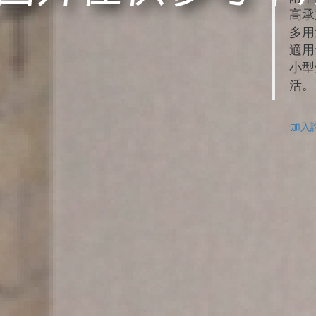
高承
多用
適用
小型
活。
加入