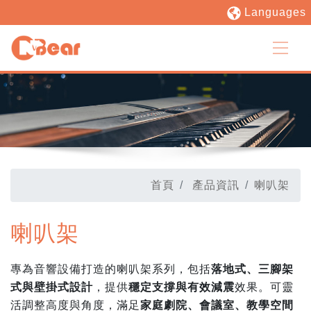
Languages
首頁
產品資訊
喇叭架
喇叭架
專為音響設備打造的喇叭架系列，包括
落地式、三腳架
式與壁掛式設計
，提供
穩定支撐與有效減震
效果。可靈
活調整高度與角度，滿足
家庭劇院、會議室、教學空間