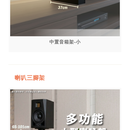
中置音箱架-小
喇叭三腳架