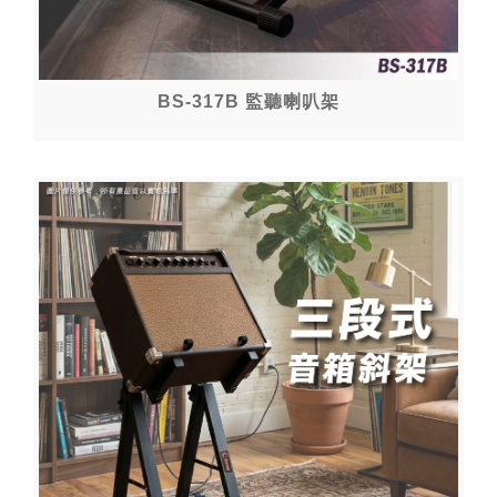
BS-317B 監聽喇叭架