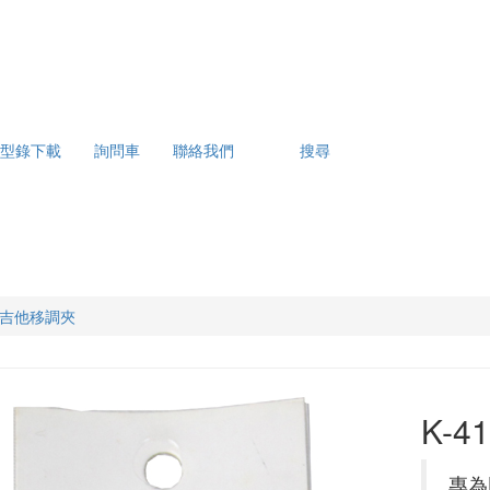
型錄下載
詢問車
聯絡我們
搜尋
2C 吉他移調夾
K-4
專為