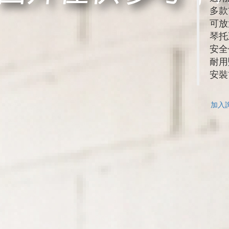
多款
可放
琴托
安全
耐用
安裝
加入