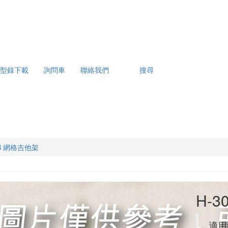
型錄下載
詢問車
聯絡我們
搜尋
1B 網格吉他架
H-3
適用