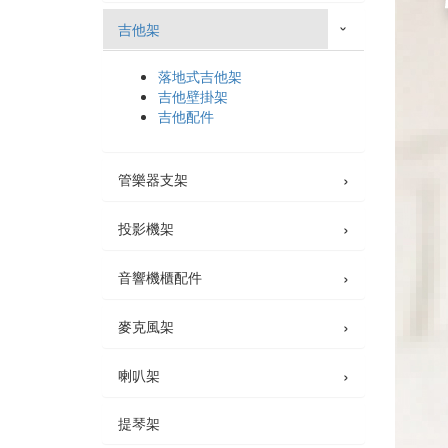
吉他架
›
落地式吉他架
吉他壁掛架
吉他配件
›
管樂器支架
›
投影機架
›
音響機櫃配件
›
麥克風架
›
喇叭架
提琴架