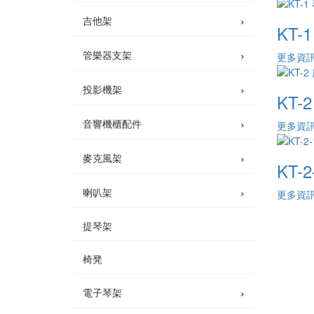
›
吉他架
KT-
›
管樂器支架
更多資
›
投影機架
KT-
›
音響機櫃配件
更多資
›
麥克風架
KT-
›
喇叭架
更多資
提琴架
椅凳
›
電子琴架