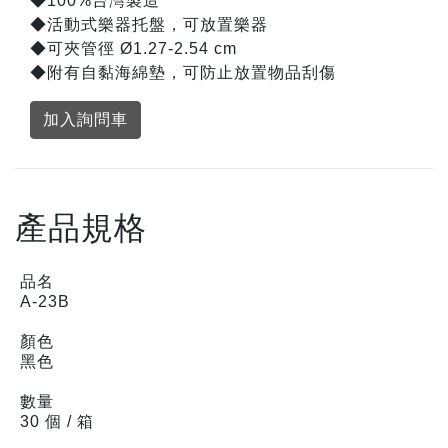
◆100%台灣製造
◆活動式樂器托盤，可放置樂器
◆可夾管徑 Ø1.27-2.54 cm
◆附有自黏海綿墊，可防止放置物品刮傷
加入詢問車
產品規格
品名
A-23B
顏色
黑色
數量
30 個 / 箱